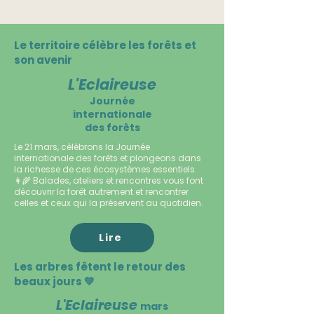
Le territoire célèbre les forêts et
son avenir
L'Eclaireuse
Journée
internationale
des forêts
Le 21 mars, célébrons la Journée
internationale des forêts et plongeons dans
la richesse de ces écosystèmes essentiels.
👩‍🌾 Balades, ateliers et rencontres vous font
découvrir la forêt autrement et rencontrer
celles et ceux qui la préservent au quotidien.
Lire
Les arbres fêtent le retour des
beaux jours 💚
L'Eclaireuse
mars