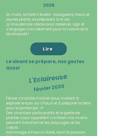
2026
En mars, la forêt s’éveille : bourgeons, fleurs et
jeunes plants se préparent à la vie.
🤝 Une période idéale pour observer, agir et
s’engager concrètement pour la nature et la
biodiversité !
Lire
Le vivant se prépare, nos gestes
aussi
L'Eclaireuse
février 2026
Février s’installe, froid et doux, invitant à
explorer le bois au chaud et à préparer la terre
pour le printemps. 🌱
Des chantiers participatifs et le geste de
planter nous rappellent combien nos mains
peuvent transformer les paysages et les
cœurs.
Hommage à Francis Hallé, dont la passion