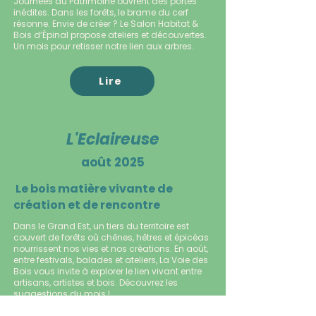
Journées du Patrimoine ouvrent des portes
inédites. Dans les forêts, le brame du cerf
résonne. Envie de créer ? Le Salon Habitat &
Bois d’Épinal propose ateliers et découvertes.
Un mois pour retisser notre lien aux arbres.
Lire
L'Eclaireuse
août 2025
Le bois matière vivante de
création et de rencontre
Dans le Grand Est, un tiers du territoire est
couvert de forêts où chênes, hêtres et épicéas
nourrissent nos vies et nos créations. En août,
entre festivals, balades et ateliers, La Voie des
Bois vous invite à explorer le lien vivant entre
artisans, artistes et bois. Découvrez les
suggestions du mois !