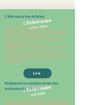
L'été sous les arbres
L'Eclaireuse
Juillet 2026
Juillet s'ouvre sous une chaleur
exceptionnelle, rappelant combien les arbres
et les forêts sont essentiels pour nous offrir
fraîcheur, bien-être et résilience face au
changement climatique. 🌲
Cette période nous invite aussi à les protéger.
Découvrez dans cette newsletter des
initiatives inspirantes et des idées de sorties
pour explorer les forêts du Grand Est tout au
long de l'été
Lire
Préparez la saison avec les
L'Eclaireuse
acteurs du terrain
Juin 2026
En juin, les espaces arborés deviennent des
refuges face à la chaleur, où l’air se rafraîchit