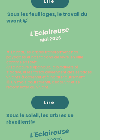
Lire
Sous les feuillages, le travail du
vivant 🍃
L'Eclaireuse
Mai 2026
🌳 En mai, les arbres transforment nos
paysages et nos façons de vivre, en ville
comme en forêt.
🌿 La nature s’épanouit, la biodiversité
s’active, et les forêts deviennent des espaces
vivants à observer et à habiter autrement.
🌞 Un mois pour ralentir, découvrir et se
reconnecter au vivant.
Lire
Sous le soleil, les arbres se
réveillent🌞
L'Eclaireuse