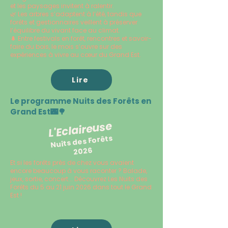
et les paysages invitent à ralentir.
🌿 Les arbres s’adaptent à l’été, tandis que
forêts et gestionnaires veillent à préserver
l’équilibre du vivant face au climat.
🌲 Entre festivals en forêt, rencontres et savoir-
faire du bois, le mois s’ouvre sur des
expériences à vivre au cœur du Grand Est.
Lire
Le programme Nuits des Forêts en
Grand Est🌃🌳
L'Eclaireuse
Nuits des Forêts
2026
Et si les forêts près de chez vous avaient
encore beaucoup à vous raconter ? Balade,
jeux, sortie, concert... Découvrez Les Nuits des
Forêts du 5 au 21 juin 2026 dans tout le Grand
Est !