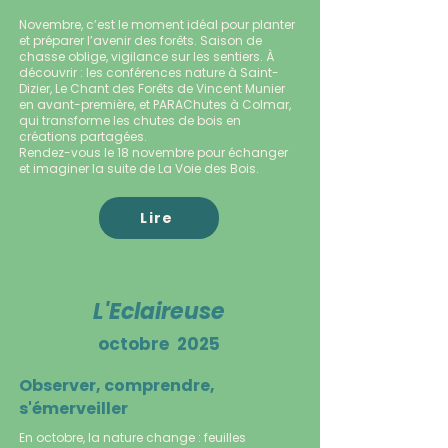
​Novembre, c’est le moment idéal pour planter
et préparer l’avenir des forêts. Saison de
chasse oblige, vigilance sur les sentiers. À
découvrir : les conférences nature à Saint-
Dizier, Le Chant des Forêts de Vincent Munier
en avant-première, et PARAChutes à Colmar,
qui transforme les chutes de bois en
créations partagées.
Rendez-vous le 18 novembre pour échanger
et imaginer la suite de La Voie des Bois.
Lire
L'Eclaireuse
octobre 2025
Observer, comprendre,
s'émerveiller
​En octobre, la nature change : feuilles