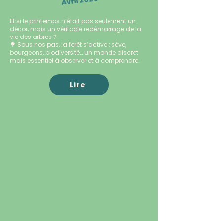
Avril 2026
Et si le printemps n’était pas seulement un
décor, mais un véritable redémarrage de la
vie des arbres ?
🌳 Sous nos pas, la forêt s’active : sève,
bourgeons, biodiversité… un monde discret
mais essentiel à observer et à comprendre.
Lire