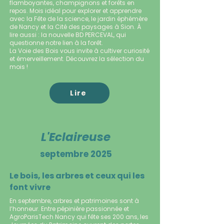
flamboyantes, champignons et forêts en
repos. Mois idéal pour explorer et apprendre
avec la Fête de la science, le jardin éphémère
de Nancy et la Cité des paysages à Sion. À
lire aussi : la nouvelle BD PERCEVAL, qui
questionne notre lien à la forêt.
La Voie des Bois vous invite à cultiver curiosité
et émerveillement. Découvrez la sélection du
mois !
Lire
L'Eclaireuse
septembre 2025
Le bois, les arbres et ceux qui les
font vivre
En septembre, arbres et patrimoines sont à
l’honneur. Entre pépinière passionnée et
AgroParisTech Nancy qui fête ses 200 ans, les