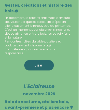
Gestes, créations et histoire des
bois 🪵
En décembre, la forêt ralentit mais demeure
active, tandis que les forestiers préparent
silencieusement le renouveau du printemps.
C’est un moment pour observer, s’inspirer et
découvrir le lien entre le bois, les savoir-faire
et la nature.
Rencontres, idées durables, ateliers et
podcast invitent chacun à agir
concrètement pour un avenir plus
responsable.
Lire
L'Eclaireuse
novembre 2025
Balade nocturne, ateliers bois,
avant-première et plus encore 🌳