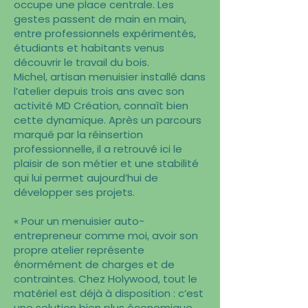
occupe une place centrale. Les
gestes passent de main en main,
entre professionnels expérimentés,
étudiants et habitants venus
découvrir le travail du bois.
Michel, artisan menuisier installé dans
l’atelier depuis trois ans avec son
activité MD Création, connaît bien
cette dynamique. Après un parcours
marqué par la réinsertion
professionnelle, il a retrouvé ici le
plaisir de son métier et une stabilité
qui lui permet aujourd’hui de
développer ses projets.
« Pour un menuisier auto-
entrepreneur comme moi, avoir son
propre atelier représente
énormément de charges et de
contraintes. Chez Holywood, tout le
matériel est déjà à disposition : c’est
une solution bien plus économique,