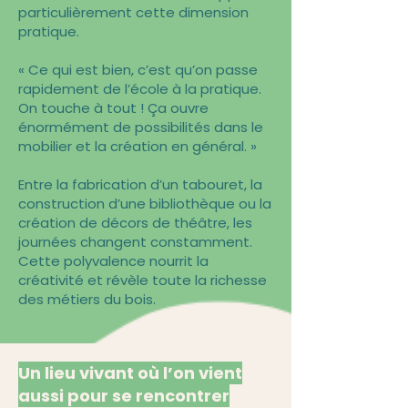
particulièrement cette dimension
pratique.
« Ce qui est bien, c’est qu’on passe
rapidement de l’école à la pratique.
On touche à tout ! Ça ouvre
énormément de possibilités dans le
mobilier et la création en général. »
Entre la fabrication d’un tabouret, la
construction d’une bibliothèque ou la
création de décors de théâtre, les
journées changent constamment.
Cette polyvalence nourrit la
créativité et révèle toute la richesse
des métiers du bois.
Un lieu vivant où l’on vient
aussi pour se rencontrer