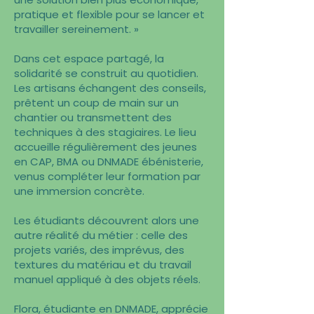
pratique et flexible pour se lancer et
travailler sereinement. »
Dans cet espace partagé, la
solidarité se construit au quotidien.
Les artisans échangent des conseils,
prêtent un coup de main sur un
chantier ou transmettent des
techniques à des stagiaires. Le lieu
accueille régulièrement des jeunes
en CAP, BMA ou DNMADE ébénisterie,
venus compléter leur formation par
une immersion concrète.
Les étudiants découvrent alors une
autre réalité du métier : celle des
projets variés, des imprévus, des
textures du matériau et du travail
manuel appliqué à des objets réels.
Flora, étudiante en DNMADE, apprécie