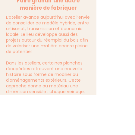
Faire grandir une autre
manière de fabriquer
L’atelier avance aujourd’hui avec l’envie
de consolider ce modèle hybride, entre
artisanat, transmission et économie
locale. Le lieu développe aussi des
projets autour du réemploi du bois afin
de valoriser une matière encore pleine
de potentiel.
Dans les ateliers, certaines planches
récupérées retrouvent une nouvelle
histoire sous forme de mobilier ou
d’aménagements extérieurs. Cette
approche donne au matériau une
dimension sensible : chaque veinage,
chaque trace du temps devient une
ressource à révéler.
L’association souhaite désormais
renforcer sa visibilité, développer ses
chantiers locaux et continuer à
accueillir de nouveaux publics. Derrière