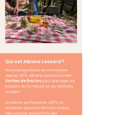
Qui est Albane Lessard ?
Accompagnatrice en montagne
depuis 2015, Albane Lessard a créé
Sorties de Routes
pour partager sa
passion de la nature et du territoire
vosgien.
Ancienne professeure d'EPS et
ancienne sportive de haut niveau,
elle conçoit aujourd'hui des