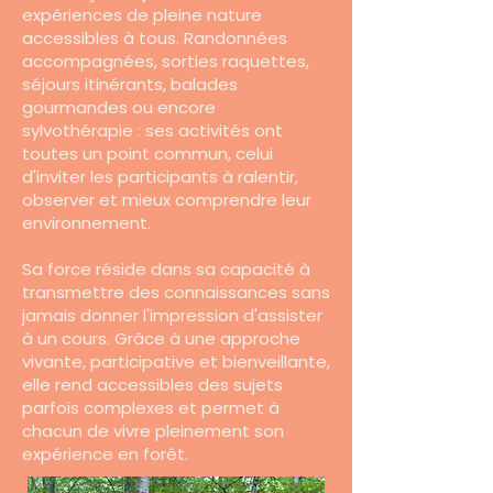
expériences de pleine nature
accessibles à tous. Randonnées
accompagnées, sorties raquettes,
séjours itinérants, balades
gourmandes ou encore
sylvothérapie : ses activités ont
toutes un point commun, celui
d'inviter les participants à ralentir,
observer et mieux comprendre leur
environnement.
Sa force réside dans sa capacité à
transmettre des connaissances sans
jamais donner l'impression d'assister
à un cours. Grâce à une approche
vivante, participative et bienveillante,
elle rend accessibles des sujets
parfois complexes et permet à
chacun de vivre pleinement son
expérience en forêt.